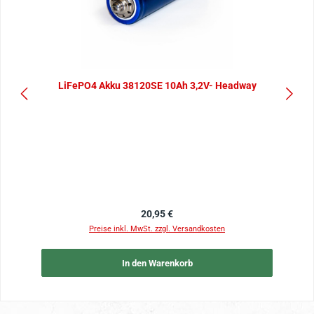
LiFePO4 Akku 38120SE 10Ah 3,2V- Headway
Regulärer Preis:
20,95 €
Preise inkl. MwSt. zzgl. Versandkosten
In den Warenkorb