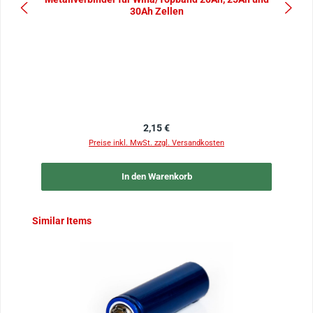
30Ah Zellen
Regulärer Preis:
2,15 €
Preise inkl. MwSt. zzgl. Versandkosten
In den Warenkorb
Produktgalerie überspringen
Similar Items