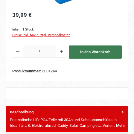
Regulärer Preis:
39,99 €
Inhalt:
1 Stück
Preise inkl. MwSt. zzgl. Versandkosten
Produkt Anzahl: Gib den gewünschten Wert ein oder benutze die Schaltflächen um 
In den Warenkorb
Produktnummer:
5001244
Beschreibung
Prismatische LiFePO4 Zelle mit 30Ah und Schraubanschlüssen.
Ideal für z.B. Elektrofahrrad, Caddy, Solar, Camping etc. Vortei…
Mehr