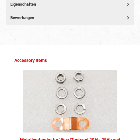
Eigenschaften
Bewertungen
Produktgalerie überspringen
Accessory Items
Metallverbinder für Wina/Topband 20Ah, 25Ah und