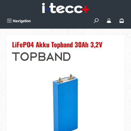
Zum Hauptinhalt springen
Navigation
LiFePO4 Akku Topband 30Ah 3,2V
Bildergalerie überspringen