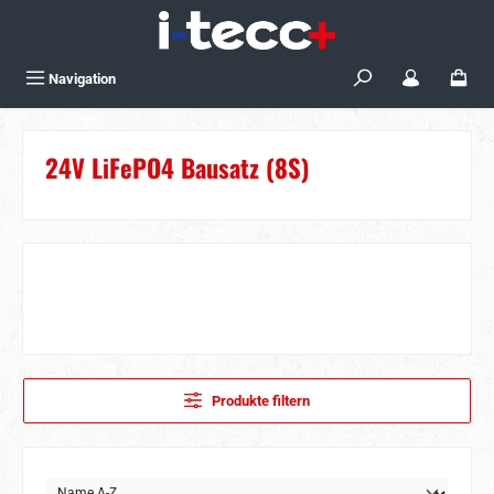
Zum Hauptinhalt springen
Navigation
24V LiFePO4 Bausatz (8S)
Produkte filtern