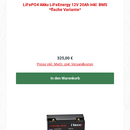
LiFePO4 Akku LiFeEnergy 12V 20Ah inkl. BMS
*flache Variante*
Regulärer Preis:
325,00 €
Preise inkl. MwSt. zzgl. Versandkosten
In den Warenkorb