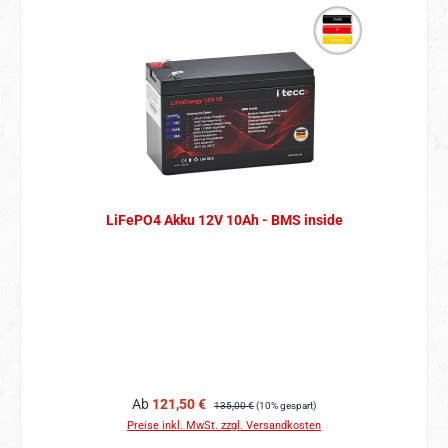
LiFePO4 Akku 12V 10Ah - BMS inside
Verkaufspreis:
Regulärer Preis:
Ab
121,50 €
135,00 €
(10% gespart)
Preise inkl. MwSt. zzgl. Versandkosten