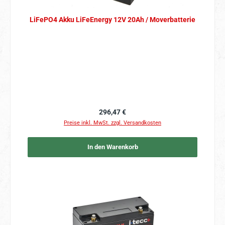
LiFePO4 Akku LiFeEnergy 12V 20Ah / Moverbatterie
Regulärer Preis:
296,47 €
Preise inkl. MwSt. zzgl. Versandkosten
In den Warenkorb