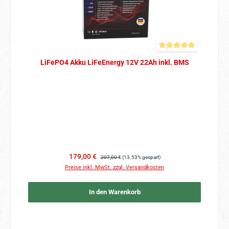
Durchschnittliche Bewer
LiFePO4 Akku LiFeEnergy 12V 22Ah inkl. BMS
Verkaufspreis:
Regulärer Preis:
179,00 €
207,00 €
(13.53% gespart)
Preise inkl. MwSt. zzgl. Versandkosten
In den Warenkorb