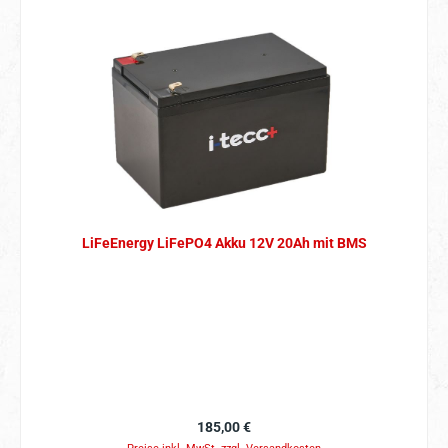
LiFeEnergy LiFePO4 Akku 12V 20Ah mit BMS
Regulärer Preis:
185,00 €