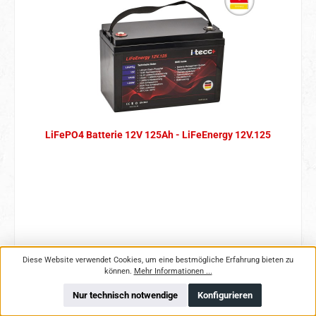
LiFePO4 Batterie 12V 125Ah - LiFeEnergy 12V.125
Diese Website verwendet Cookies, um eine bestmögliche Erfahrung bieten zu
Regulärer Preis:
1.249,00 €
können.
Mehr Informationen ...
Preise inkl. MwSt. zzgl. Versandkosten
Nur technisch notwendige
Konfigurieren
In den Warenkorb