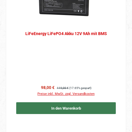
LiFeEnergy LiFePO4 Akku 12V 9Ah mit BMS
Verkaufspreis:
Regulärer Preis:
98,00 €
119,00 €
(17.65% gespart)
Preise inkl. MwSt. zzgl. Versandkosten
In den Warenkorb