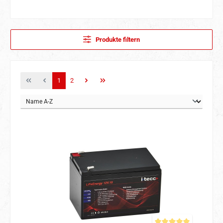
Produkte filtern
Seite
Seite
1
2