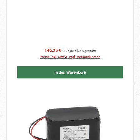
Verkaufspreis:
Regulärer Preis:
146,25 €
195,00 €
(25% gespart)
Preise inkl. MwSt. zzgl. Versandkosten
In den Warenkorb