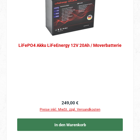
LiFePO4 Akku LiFeEnergy 12V 20Ah / Moverbatterie
Regulärer Preis:
249,00 €
Preise inkl. MwSt. zzgl. Versandkosten
In den Warenkorb