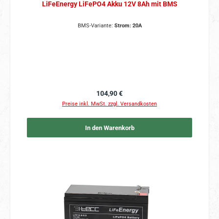
LiFeEnergy LiFePO4 Akku 12V 8Ah mit BMS
BMS-Variante:
Strom: 20A
Regulärer Preis:
104,90 €
Preise inkl. MwSt. zzgl. Versandkosten
In den Warenkorb