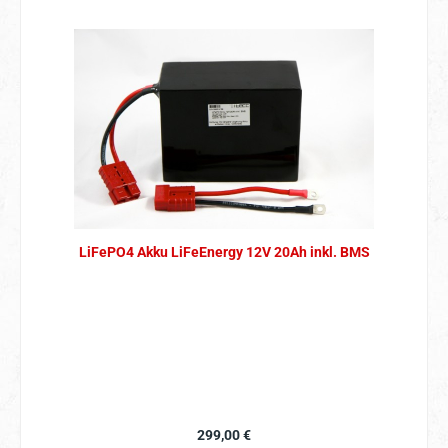
LiFePO4 Akku LiFeEnergy 12V 20Ah inkl. BMS
Regulärer Preis:
299,00 €