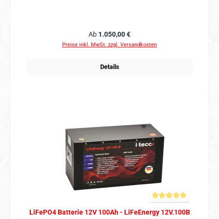
Regulärer Preis:
Ab
1.050,00 €
Preise inkl. MwSt. zzgl. Versandkosten
Details
Durchschnittliche Bewer
LiFePO4 Batterie 12V 100Ah - LiFeEnergy 12V.100B