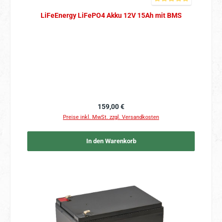
Durchschnittliche Bewer
LiFeEnergy LiFePO4 Akku 12V 15Ah mit BMS
Regulärer Preis:
159,00 €
Preise inkl. MwSt. zzgl. Versandkosten
In den Warenkorb