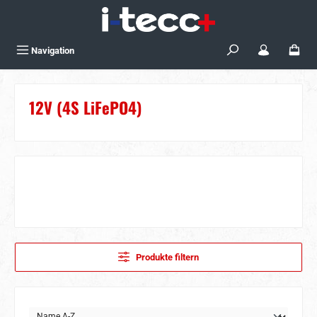
Zum Hauptinhalt springen
Navigation
12V (4S LiFePO4)
Produkte filtern