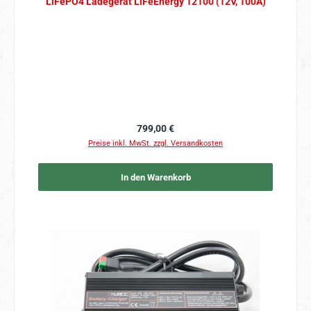
LiFePO4 Ladegerät LiFeEnergy 12100 (12V, 100A)
Regulärer Preis:
799,00 €
Preise inkl. MwSt. zzgl. Versandkosten
In den Warenkorb