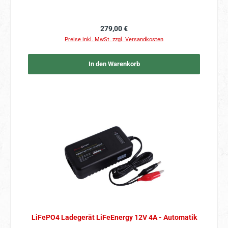
Regulärer Preis:
279,00 €
Preise inkl. MwSt. zzgl. Versandkosten
In den Warenkorb
LiFePO4 Ladegerät LiFeEnergy 12V 4A - Automatik