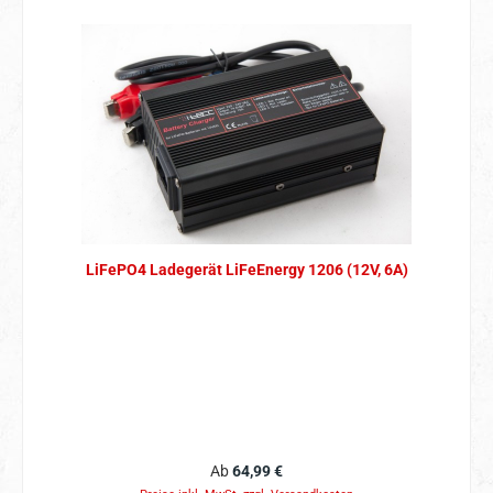
LiFePO4 Ladegerät LiFeEnergy 1206 (12V, 6A)
Regulärer Preis:
Ab
64,99 €