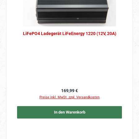
LiFePO4 Ladegerät LiFeEnergy 1220 (12V, 20A)
Regulärer Preis:
169,99 €
Preise inkl. MwSt. zzgl. Versandkosten
In den Warenkorb