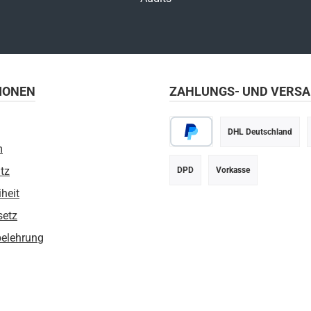
IONEN
ZAHLUNGS- UND VERS
DHL Deutschland
m
PayPal
tz
DPD
Vorkasse
iheit
setz
belehrung