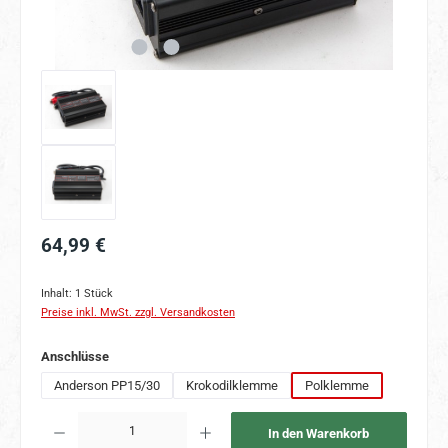
Regulärer Preis:
64,99 €
Inhalt:
1 Stück
Preise inkl. MwSt. zzgl. Versandkosten
auswählen
Anschlüsse
Anderson PP15/30
Krokodilklemme
Polklemme
Produkt Anzahl: Gib den gewünschten Wert ein oder benutze die Schaltflächen um 
In den Warenkorb