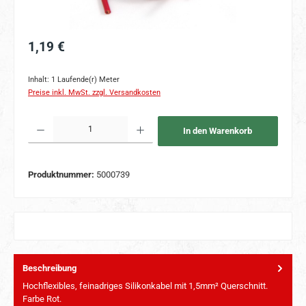
Regulärer Preis:
1,19 €
Inhalt:
1 Laufende(r) Meter
Preise inkl. MwSt. zzgl. Versandkosten
Produkt Anzahl: Gib den gewünschten Wert ein oder benutze die Schaltflächen um 
In den Warenkorb
Produktnummer:
5000739
Beschreibung
Hochflexibles, feinadriges Silikonkabel mit 1,5mm² Querschnitt.
Farbe Rot.