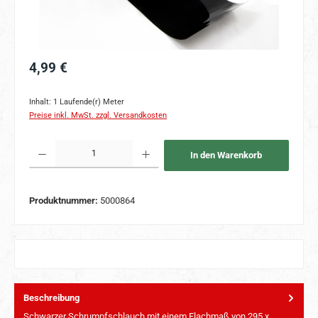
Regulärer Preis:
4,99 €
Inhalt:
1 Laufende(r) Meter
Preise inkl. MwSt. zzgl. Versandkosten
Produkt Anzahl: Gib den gewünschten Wert ein oder benutze die Schaltflächen um 
In den Warenkorb
Produktnummer:
5000864
Beschreibung
Schwarzer Schrumpfschlauch mit einem Flachmaß von 295 x