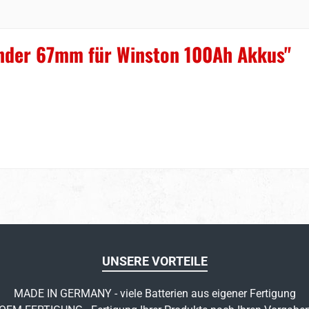
inder 67mm für Winston 100Ah Akkus"
UNSERE VORTEILE
MADE IN GERMANY - viele Batterien aus eigener Fertigung