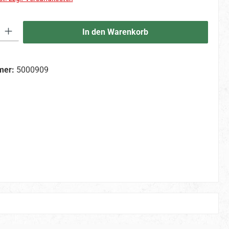
 Gib den gewünschten Wert ein oder benutze die Schaltflächen um die An
In den Warenkorb
mer:
5000909