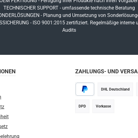
OEM FERTIGUNG - Fertigung Ihrer Produkte nach Ihren Vorgabe
TECHNISCHER SUPPORT - umfassende technische Beratung
ONDERLÖSUNGEN - Planung und Umsetzung von Sonderlösung
SICHERUNG - ISO 9001:2015 zertifiziert. Regelmäßige interne u
Audits
IONEN
ZAHLUNGS- UND VERS
DHL Deutschland
m
PayPal
tz
DPD
Vorkasse
iheit
setz
belehrung