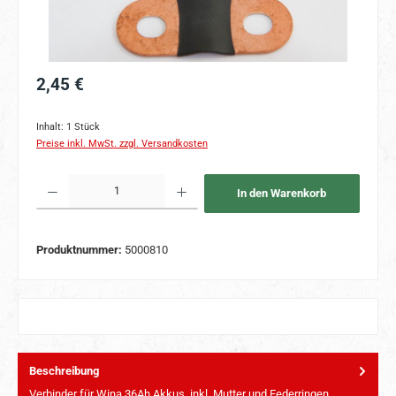
Regulärer Preis:
2,45 €
Inhalt:
1 Stück
Preise inkl. MwSt. zzgl. Versandkosten
Produkt Anzahl: Gib den gewünschten Wert ein oder benutze die Schaltflächen um 
In den Warenkorb
Produktnummer:
5000810
Beschreibung
Verbinder für Wina 36Ah Akkus, inkl. Mutter und Federringen.